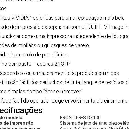
sos
tintas VIVIDIA™ coloridas para uma reprodução mais bela
dade de impressão excepcional com o FUJIFILM Image Int
funcionar como uma impressora independente de fotograf
ções de minilabs ou quiosques de varejo.
idade para rolo de papel único
ho compacto – apenas 2,13 ft²
desperdício ou armazenamento de produtos químicos
stituição fácil dos cartuchos de tinta, tanque de resíduos 
so simples do tipo “Abrir e Remover”
erface fácil do operador exige envolvimento e treinamento
ecificações
do modelo
FRONTIER-S DX100
o de impressão
Sistema de jato de tinta piezoelét
idade de impressão
Aprox. 360 impressões 4R/h (4 x6 