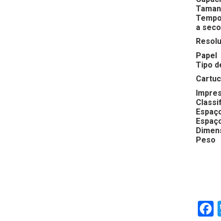
Taman
Tempo
a seco
Resol
Papel
Tipo d
Cartuc
Impres
Classi
Espaço
Espaço
Dimens
Peso