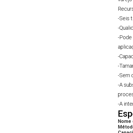
Recur
-Seis 
-Quali
-Pode 
aplica
-Capac
-Taman
-Sem 
-A sub
proces
-A int
Esp
Nome 
Métod
Capac