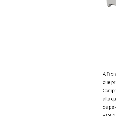
A Fron
que pr
Compac
alta q
de pel
varejo