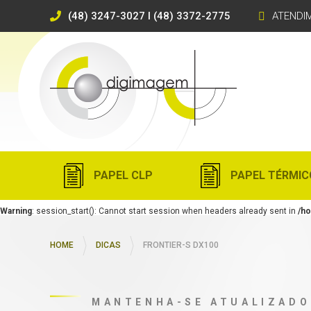
(48) 3247-3027 I (48) 3372-2775
ATENDI
PAPEL CLP
PAPEL TÉRMIC
Warning
: session_start(): Cannot start session when headers already sent in
/ho
HOME
DICAS
FRONTIER-S DX100
MANTENHA-SE ATUALIZADO