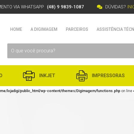
MENTO VIA WHATSAPP
(48) 9 9839-1087
DÚVIDAS?
IN
HOME
A DIGIMAGEM
PARCEIROS
ASSISTÊNCIA TÉCN
O
INKJET
IMPRESSORAS
me/lojadigi/public_html/wp-content/themes/Digimagem/functions.php
on line