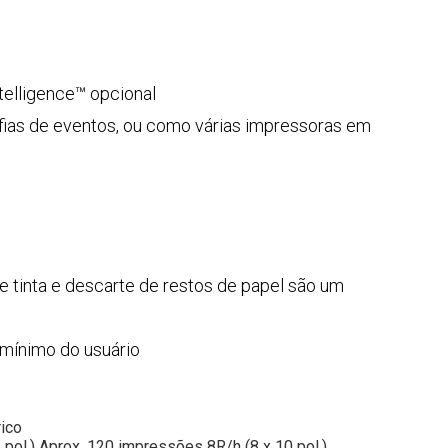
elligence™ opcional
ias de eventos, ou como várias impressoras em
de tinta e descarte de restos de papel são um
 mínimo do usuário
rico
pol.) Aprox. 120 impressões 8R/h (8 x 10 pol.)