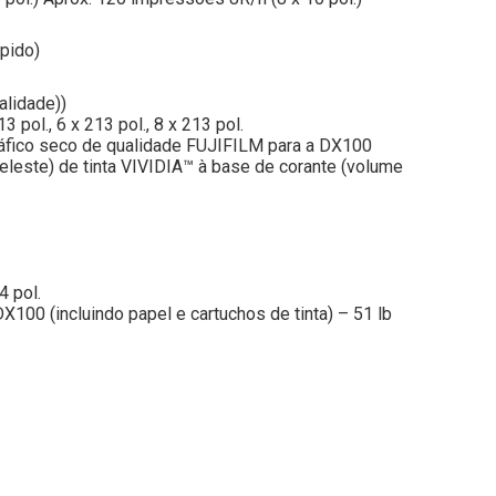
pido)
alidade))
3 pol., 6 x 213 pol., 8 x 213 pol.
ráfico seco de qualidade FUJIFILM para a DX100
l celeste) de tinta VIVIDIA™ à base de corante (volume
4 pol.
0 (incluindo papel e cartuchos de tinta) – 51 lb