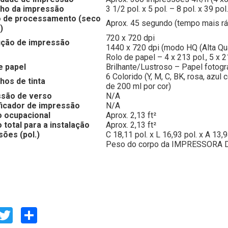
ho da impressão
3 1/2 pol. x 5 pol. – 8 pol. x 39 pol.
 de processamento (seco
Aprox. 45 segundo (tempo mais rá
)
720 x 720 dpi
ução de impressão
1440 x 720 dpi (modo HQ (Alta Qu
Rolo de papel – 4 x 213 pol., 5 x 21
e papel
Brilhante/Lustroso – Papel fotog
6 Colorido (Y, M, C, BK, rosa, azu
hos de tinta
de 200 ml por cor)
são de verso
N/A
ficador de impressão
N/A
 ocupacional
Aprox. 2,13 ft²
 total para a instalação
Aprox. 2,13 ft²
ões (pol.)
C 18,11 pol. x L 16,93 pol. x A 13,9
Peso do corpo da IMPRESSORA DX10
Facebook
Twitter
Compartilhar