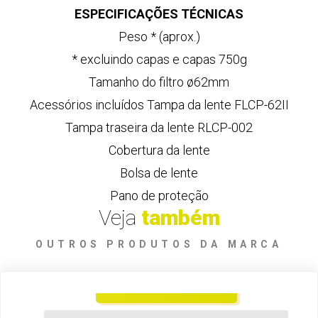
ESPECIFICAÇÕES TÉCNICAS
Peso * (aprox.)
* excluindo capas e capas 750g
Tamanho do filtro ø62mm
Acessórios incluídos Tampa da lente FLCP-62II
Tampa traseira da lente RLCP-002
Cobertura da lente
Bolsa de lente
Pano de proteção
X Series
Veja
também
LENTE ZOOM FUJIFILM FUJINON XF100-400MM
OUTROS PRODUTOS DA MARCA
F4.5-F5.6 R LM OIS WR
SOLICITAR ORÇAMENTO