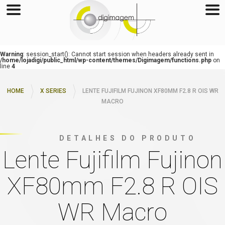
Warning
: session_start(): Cannot start session when headers already sent in
/home/lojadigi/public_html/wp-content/themes/Digimagem/functions.php
on
line
4
HOME
X SERIES
LENTE FUJIFILM FUJINON XF80MM F2.8 R OIS WR
MACRO
DETALHES DO PRODUTO
Lente Fujifilm Fujinon
XF80mm F2.8 R OIS
WR Macro