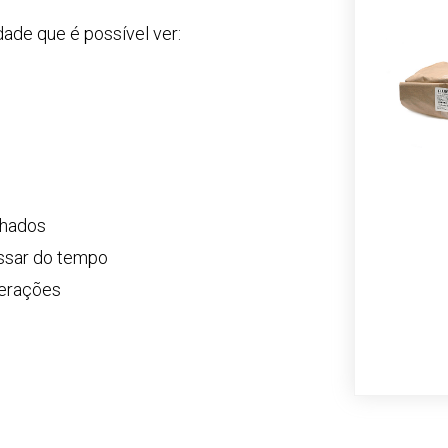
dade que é possível ver:
lhados
ssar do tempo
gerações