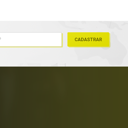
Fujicolor
PAPEL ARQ 15,2 BRILHO
SOLICITAR ORÇAMENTO
MAIS DETALHES
Fujicolor
PAPEL ARQ 15,2 LUSTRE