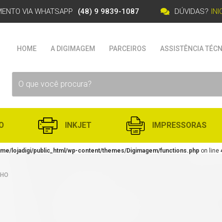
MENTO VIA WHATSAPP
(48) 9 9839-1087
DÚVIDAS?
IN
HOME
A DIGIMAGEM
PARCEIROS
ASSISTÊNCIA TÉCN
O
INKJET
IMPRESSORAS
me/lojadigi/public_html/wp-content/themes/Digimagem/functions.php
on line
LHO