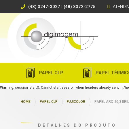
(48) 3247-3027 I (48) 3372-2775
ATENDI
PAPEL CLP
PAPEL TÉRMIC
Warning
: session_start(): Cannot start session when headers already sent in
/ho
HOME
PAPEL CLP
FUJICOLOR
PAPEL ARQ 20,3 BRI
DETALHES DO PRODUTO