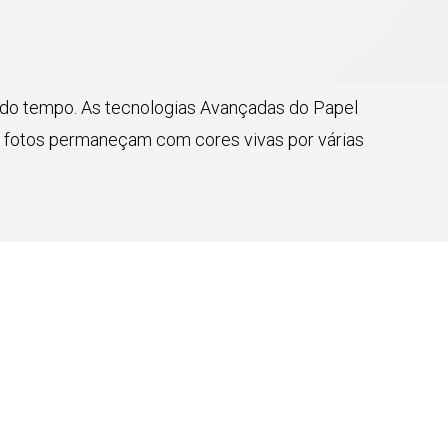
o tempo. As tecnologias Avançadas do Papel
Fujicolor
as fotos permaneçam com cores vivas por várias
PAPEL ARQ 15,2 LUSTRE
SOLICITAR ORÇAMENTO
MAIS DETALHES
Fujicolor
PAPEL ARQ 20,3 LUSTRE