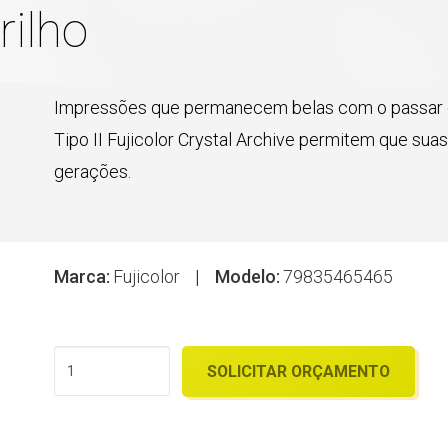
ilho
Impressões que permanecem belas com o passar d
Tipo II Fujicolor Crystal Archive permitem que su
gerações.
Marca:
Fujicolor
|
Modelo:
79835465465
SOLICITAR ORÇAMENTO